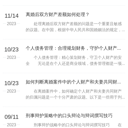
景，我们需要对离婚后未取得经济利益的知识产权进行
适当的处理。下面是一些可能的处理方式： 首先，
受到著作...
离婚后双方财产差额如何处理？
11/14
2023
处理离婚后双方财产差额的问题是一个重要且敏感
的议题。在中国，根据中华人民共和国婚姻法的规定，
离婚时应当公平合理地划分夫妻共同财产以及个人财
产。 在处理双方财产差额时，法律倾向于采取公
正、公平、合...
个人债务管理：合理规划财务，守护个人财产安全
10/23
2023
个人债务管理：精心策划财务，守卫个人财产的安
全 无论是在个人还是商业领域，债务管理都是一项
重要的任务。如何有效地规划和管理个人债务，对于维
护个人财产安全至关重要。在这个不稳定的经济时代，
合理使用...
如何判断离婚案件中的个人财产和夫妻共同财产？
10/23
2023
在离婚案件中，如何确定个人财产和夫妻共同财产
的归属问题是一个十分严肃的议题。以下是一些用于判
断的准则和方法。 首先，个人财产是指在婚姻关系
建立之前或婚姻期间以个人名义所获得的财产。根据我
国婚姻法...
刑事辩护策略中的口头辩论与辩词撰写技巧
09/11
2023
刑事辩护战略中的口头辩论与辩词撰写技巧 在