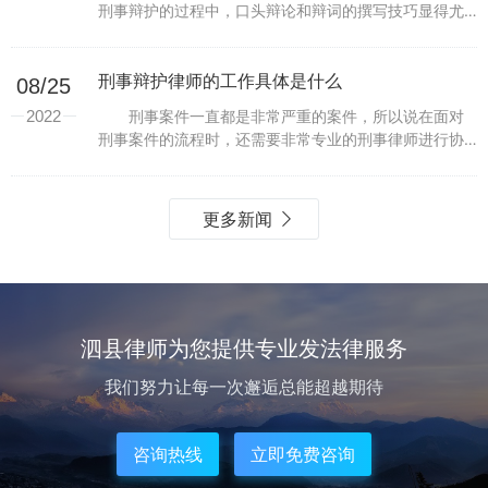
刑事辩护的过程中，口头辩论和辩词的撰写技巧显得尤
为重要。不仅需要巧妙运用辩论技巧，还要有扎实的案
情分析和法律知识基础。下面是一些关键的口头辩论和
辩词撰写...
刑事辩护律师的工作具体是什么
08/25
2022
刑事案件一直都是非常严重的案件，所以说在面对
刑事案件的流程时，还需要非常专业的刑事律师进行协
助才可以完成，而且为了保证犯罪嫌疑人的权益，刑事
律师也是必须在场协助的，这也是法律规定的事情，现
在很多人...
更多新闻
泗县律师为您提供专业发法律服务
我们努力让每一次邂逅总能超越期待
咨询热线
立即免费咨询