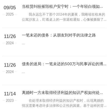
当租赁纠纷摧毁租户安宁时：一个年轻白领如何在法庭上对抗房东并重获居住权利
09/05
2025
我永远忘不了那个2024年的夏夜，我蜷缩在租来的
公寓沙发上，盯着桌上的一张退租通知，心像被撕裂了
一样。那一刻，我感觉稳定的生活被瞬间颠覆。作为一
个在北京打拼的年轻白领，我靠着这份工作勉强维持体
面，...
一笔未还的债务：从朋友到对手的法律之路
11/26
2024
...
债务的迷局：一笔未还的500万与民事诉讼的博弈
11/26
2024
...
离婚时一方未取得经济利益的知识产权如何处理？
11/14
2023
在处理未取得经济利益的知识产权时，出现离婚的
情况需要考虑许多法律和公正性的因素。基于这样的背